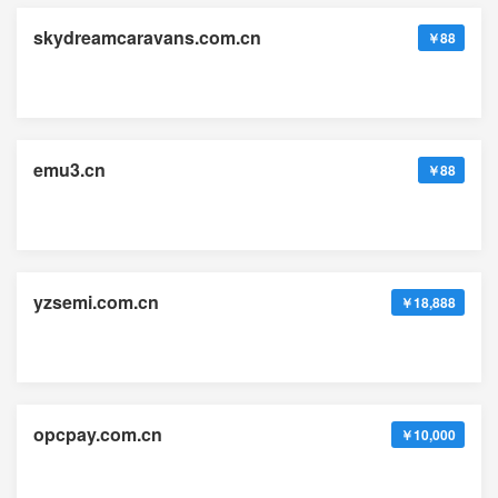
skydreamcaravans.com.cn
￥88
emu3.cn
￥88
yzsemi.com.cn
￥18,888
opcpay.com.cn
￥10,000