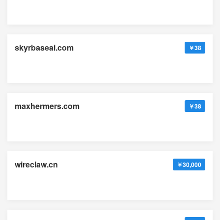
skyrbaseai.com
￥38
maxhermers.com
￥38
wireclaw.cn
￥30,000