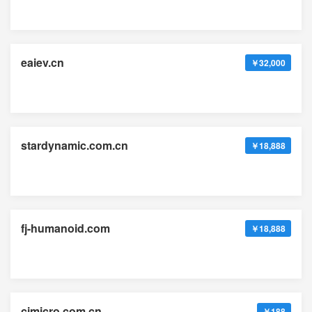
eaiev.cn
￥32,000
stardynamic.com.cn
￥18,888
fj-humanoid.com
￥18,888
cimicro.com.cn
￥188