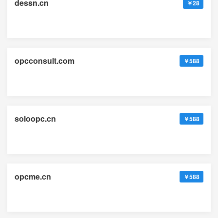
dessn.cn
￥28
opcconsult.com
￥588
soloopc.cn
￥588
opcme.cn
￥588