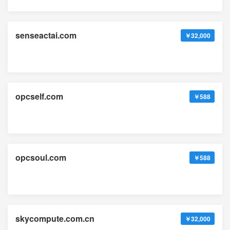
senseactai.com
￥32,000
opcself.com
￥588
opcsoul.com
￥588
skycompute.com.cn
￥32,000