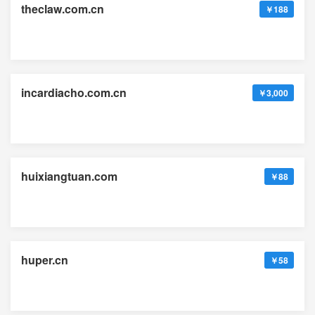
theclaw.com.cn
￥188
incardiacho.com.cn
￥3,000
huixiangtuan.com
￥88
huper.cn
￥58