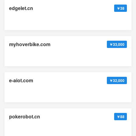
edgelet.cn
￥38
myhoverbike.com
￥33,000
e-aiot.com
￥32,000
pokerobot.cn
￥88