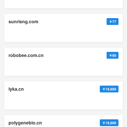
sunrisng.com
￥77
robobee.com.cn
￥88
lyka.cn
￥18,888
polygenebio.cn
￥18,888