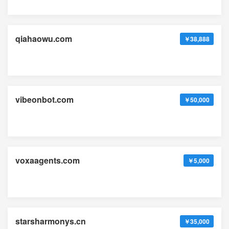
qiahaowu.com
￥38,888
vibeonbot.com
￥50,000
voxaagents.com
￥5,000
starsharmonys.cn
￥35,000