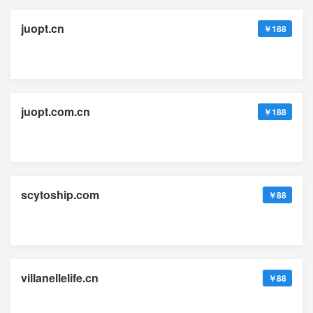
juopt.cn
￥188
juopt.com.cn
￥188
scytoship.com
￥88
villanellelife.cn
￥88