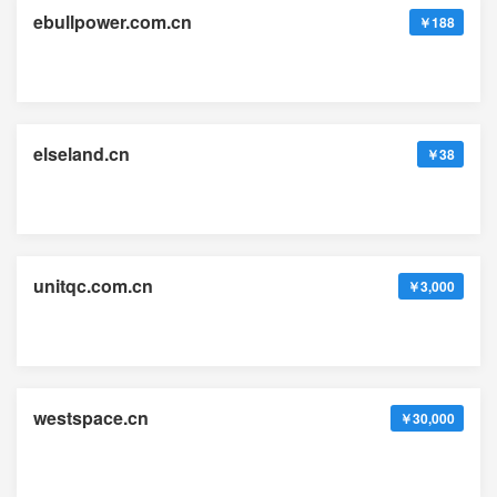
ebullpower.com.cn
￥188
elseland.cn
￥38
unitqc.com.cn
￥3,000
westspace.cn
￥30,000