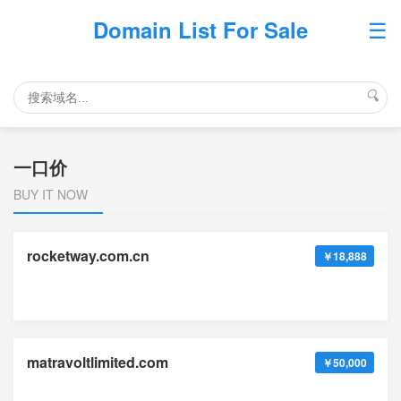
☰
Domain List For Sale
🔍
一口价
BUY IT NOW
rocketway.com.cn
￥18,888
matravoltlimited.com
￥50,000