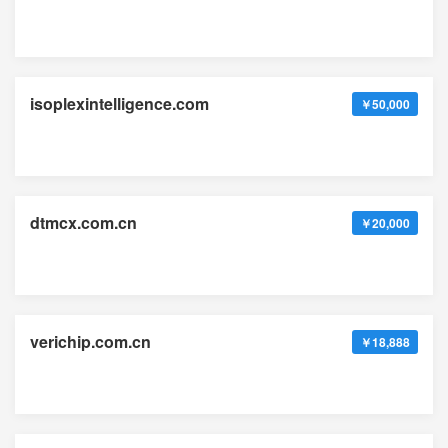
isoplexintelligence.com
￥50,000
dtmcx.com.cn
￥20,000
verichip.com.cn
￥18,888